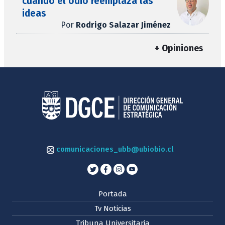
cuando el odio reemplaza las
ideas
Por
Rodrigo Salazar Jiménez
+ Opiniones
comunicaciones_ubb@ubiobio.cl
Portada
Tv Noticias
Tribuna Universitaria