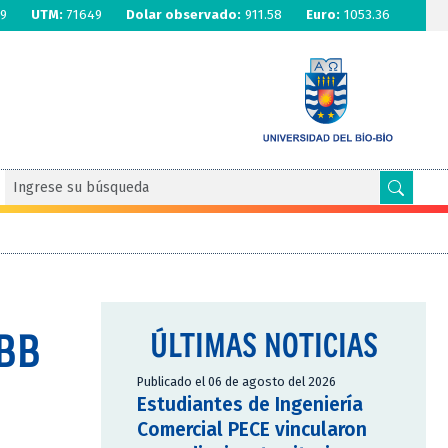
9
UTM:
71649
Dolar observado:
911.58
Euro:
1053.36
UBB
ÚLTIMAS NOTICIAS
Publicado el 06 de agosto del 2026
Estudiantes de Ingeniería
Comercial PECE vincularon