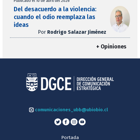
Publicado el 10 de abril del 2026
Del desacuerdo a la violencia:
cuando el odio reemplaza las
ideas
Por
Rodrigo Salazar Jiménez
+ Opiniones
comunicaciones_ubb@ubiobio.cl
Portada