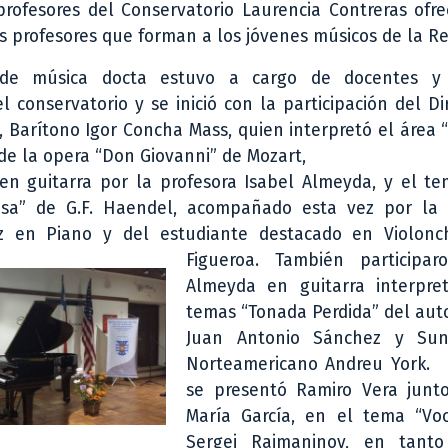
profesores del Conservatorio Laurencia Contreras ofr
s profesores que forman a los jóvenes músicos de la Re
de música docta estuvo a cargo de docentes y
l conservatorio y se inició con la participación del Di
, Barítono Igor Concha Mass, quien interpretó el área 
 de la opera “Don Giovanni” de Mozart,
n guitarra por la profesora Isabel Almeyda, y el te
sa” de G.F. Haendel, acompañado esta vez por la 
z en Piano y del estudiante destacado en Violonc
Figueroa. También participar
Almeyda en guitarra interpre
temas “Tonada Perdida” del aut
Juan Antonio Sánchez y Sun
Norteamericano Andreu York. 
se presentó Ramiro Vera junt
María García, en el tema “Voc
Sergei Rajmaninov, en tant