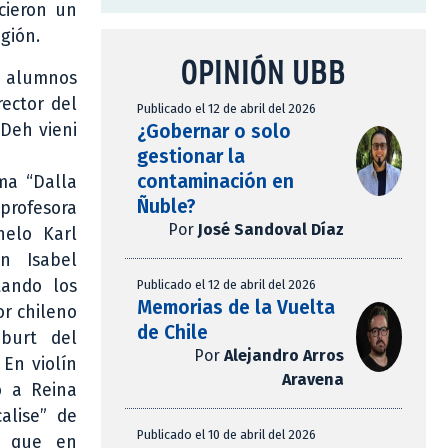
ecieron un
gión.
OPINIÓN UBB
 alumnos
rector del
Publicado el 12 de abril del 2026
¿Gobernar o solo
“Deh vieni
gestionar la
contaminación en
ma “Dalla
Ñuble?
profesora
Por
José Sandoval Díaz
helo Karl
on Isabel
tando los
Publicado el 12 de abril del 2026
Memorias de la Vuelta
or chileno
de Chile
burt del
Por
Alejandro Arros
En violín
Aravena
o a Reina
alise” de
Publicado el 10 de abril del 2026
o que en