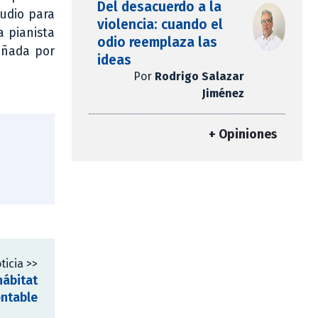
Del desacuerdo a la
ludio para
violencia: cuando el
a pianista
odio reemplaza las
pañada por
ideas
Por
Rodrigo Salazar
Jiménez
+ Opiniones
ticia >>
hábitat
entable