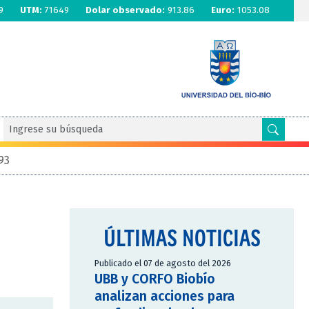
9
UTM:
71649
Dolar observado:
913.86
Euro:
1053.08
93
ÚLTIMAS NOTICIAS
Publicado el 07 de agosto del 2026
UBB y CORFO Biobío
analizan acciones para