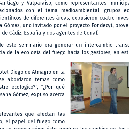
Santiago y Valparaíso, como representantes municip
lacionados con el tema medioambiental, grupos eco
científicos de diferentes áreas, expusieron cuatro inves
a Gómez, uno invitado por el proyecto Fondecyt, prov
d de Cádiz, España y dos agentes de Conaf.
de este seminario era generar un intercambio transdi
cia de la ecología del fuego hacia los gestores, en es
otel Diego de Almagro en la
 se abordaron temas como
stre ecológico?”, “¿Por qué
Susana Gómez, expuso acerca
elevantes que afectan las
, el papel del fuego como