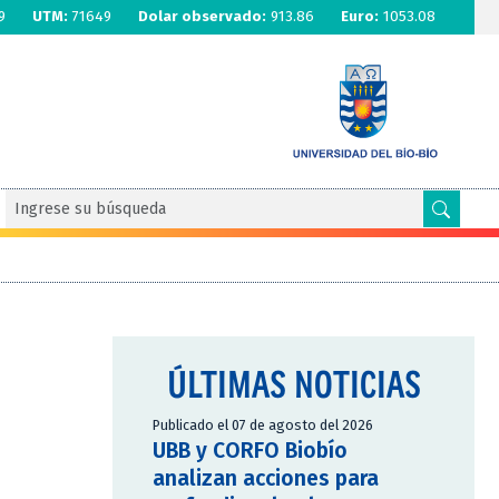
9
UTM:
71649
Dolar observado:
913.86
Euro:
1053.08
ÚLTIMAS NOTICIAS
Publicado el 07 de agosto del 2026
UBB y CORFO Biobío
analizan acciones para