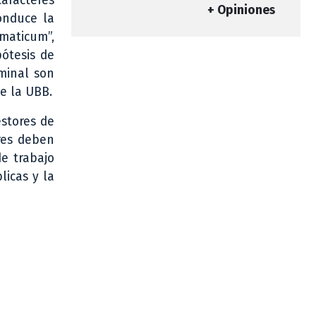
aracteres
+ Opiniones
onduce la
maticum”,
ótesis de
eminal son
de la UBB.
stores de
ores deben
e trabajo
licas y la