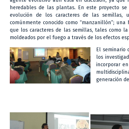
agente evolutivo aún está en discusión, ya que 
heredables de las plantas. En este proyecto se
evolución de los caracteres de las semillas,
comúnmente conocido como “manzanillón”; una hie
que los caracteres de las semillas, tales como l
moldeados por el fuego a través de los efectos espe
El seminario 
los investiga
incorporar en
multidisciplin
generación de 