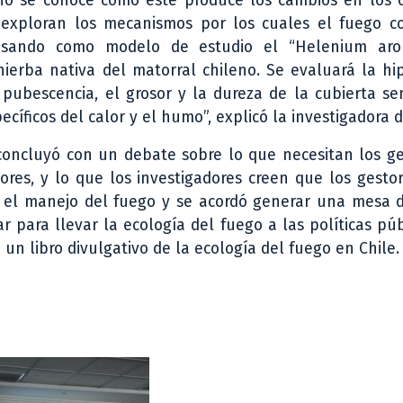
no se conoce cómo éste produce los cambios en los c
 exploran los mecanismos por los cuales el fuego c
 usando como modelo de estudio el “Helenium aro
rba nativa del matorral chileno. Se evaluará la hip
a pubescencia, el grosor y la dureza de la cubierta s
cíficos del calor y el humo”, explicó la investigadora 
concluyó con un debate sobre lo que necesitan los ge
dores, y lo que los investigadores creen que los gest
 el manejo del fuego y se acordó generar una mesa d
ar para llevar la ecología del fuego a las políticas púb
un libro divulgativo de la ecología del fuego en Chile.