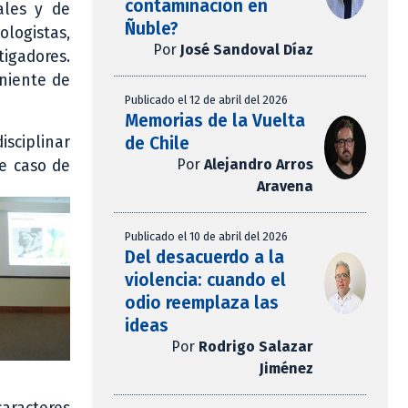
contaminación en
ales y de
Ñuble?
logistas,
Por
José Sandoval Díaz
tigadores.
eniente de
Publicado el 12 de abril del 2026
Memorias de la Vuelta
de Chile
sciplinar
Por
Alejandro Arros
te caso de
Aravena
Publicado el 10 de abril del 2026
Del desacuerdo a la
violencia: cuando el
odio reemplaza las
ideas
Por
Rodrigo Salazar
Jiménez