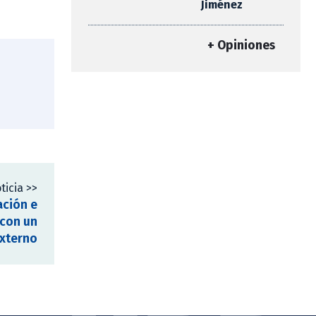
Jiménez
+ Opiniones
ticia >>
ación e
 con un
Externo