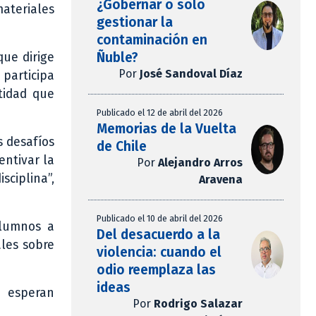
¿Gobernar o solo
teriales
gestionar la
contaminación en
Ñuble?
 que dirige
Por
José Sandoval Díaz
 participa
tidad que
Publicado el 12 de abril del 2026
Memorias de la Vuelta
s desafíos
de Chile
entivar la
Por
Alejandro Arros
sciplina”,
Aravena
Publicado el 10 de abril del 2026
alumnos a
Del desacuerdo a la
ales sobre
violencia: cuando el
odio reemplaza las
ideas
e esperan
Por
Rodrigo Salazar