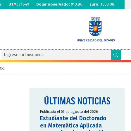
9
UTM:
71649
Dolar observado:
913.86
Euro:
1053.08
ica
ÚLTIMAS NOTICIAS
Publicado el 07 de agosto del 2026
Estudiante del Doctorado
en Matemática Aplicada