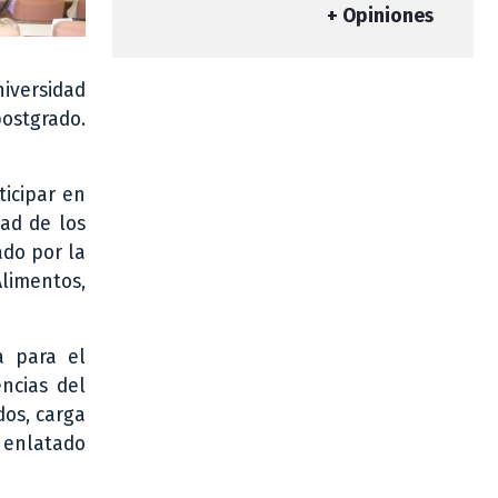
+ Opiniones
niversidad
ostgrado.
ticipar en
dad de los
ado por la
limentos,
a para el
encias del
os, carga
r enlatado