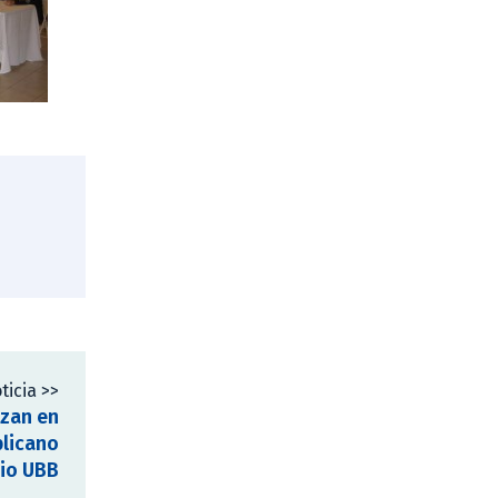
ticia >>
izan en
blicano
io UBB