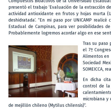
Compuestos Bioactivos de la Universidad Estadual
presentó el trabajo ‘Evaluación de la extracción de
actividad antioxidante en frutos y hojas murta (U
deshidratada’. “En mi paso por UNICAMP realicé c
Estadual de Campinas, para ver posibilidades de
Probablemente logremos acordar algo en ese senti
Tras su paso p
el 7º Congres
Alimentos en l
Sociedad Mex
SOMEICCA, rea
En dicha cita
control de la
calentamiento
microbiana y 
de mejillón chileno (Mytilus chilensis)”.