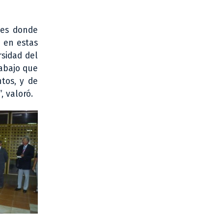
les donde
e en estas
rsidad del
rabajo que
tos, y de
, valoró.