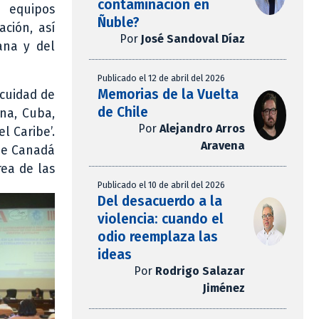
contaminación en
s equipos
Ñuble?
ación, así
Por
José Sandoval Díaz
ana y del
Publicado el 12 de abril del 2026
Memorias de la Vuelta
ocuidad de
de Chile
na, Cuba,
Por
Alejandro Arros
l Caribe’.
Aravena
 de Canadá
rea de las
Publicado el 10 de abril del 2026
Del desacuerdo a la
violencia: cuando el
odio reemplaza las
ideas
Por
Rodrigo Salazar
Jiménez