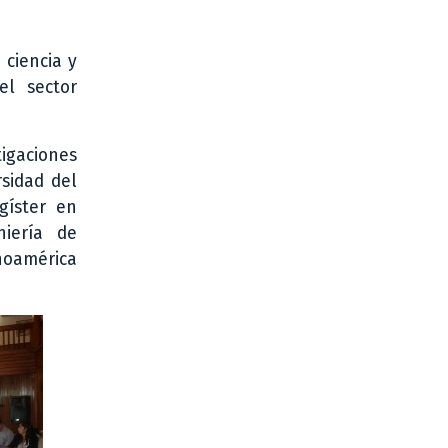
 ciencia y
el sector
igaciones
rsidad del
gíster en
niería de
inoamérica