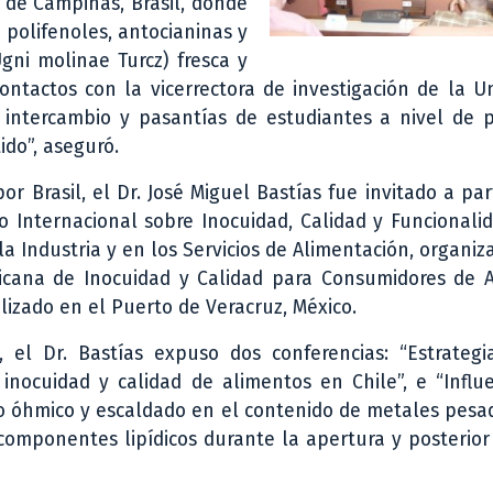
 de Campinas, Brasil, donde
 polifenoles, antocianinas y
gni molinae Turcz) fresca y
ontactos con la vicerrectora de investigación de la U
 intercambio y pasantías de estudiantes a nivel de p
do”, aseguró.
or Brasil, el Dr. José Miguel Bastías fue invitado a par
o Internacional sobre Inocuidad, Calidad y Funcionali
a Industria y en los Servicios de Alimentación, organiz
icana de Inocuidad y Calidad para Consumidores de A
lizado en el Puerto de Veracruz, México.
, el Dr. Bastías expuso dos conferencias: “Estrategi
 inocuidad y calidad de alimentos en Chile”, e “Influ
 óhmico y escaldado en el contenido de metales pesad
componentes lipídicos durante la apertura y posterio