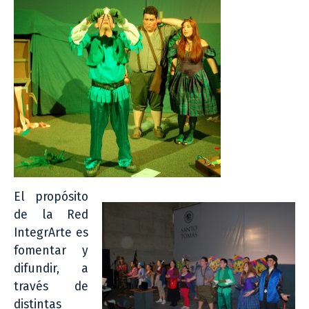
El propósito
de la Red
IntegrArte es
fomentar y
difundir, a
través de
distintas