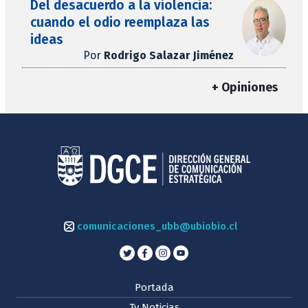
Del desacuerdo a la violencia:
cuando el odio reemplaza las
ideas
Por
Rodrigo Salazar Jiménez
+ Opiniones
comunicaciones_ubb@ubiobio.cl
Portada
Tv Noticias