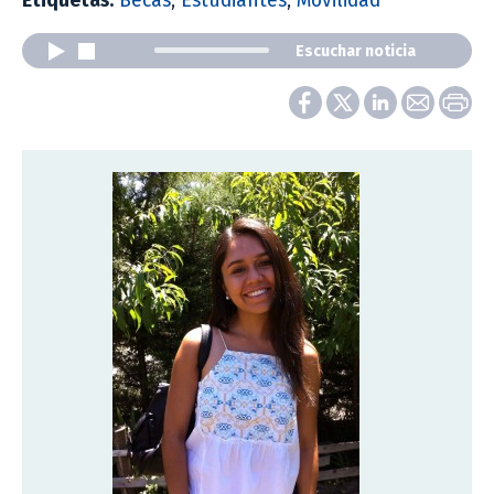
Etiquetas:
Becas
,
Estudiantes
,
Movilidad
Escuchar noticia