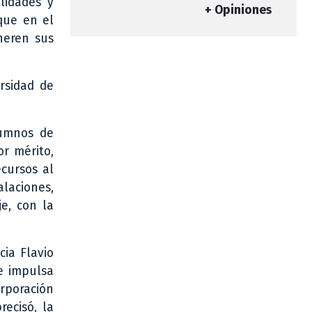
lidades y
+ Opiniones
que en el
neren sus
rsidad de
lumnos de
or mérito,
ecursos al
alaciones,
je, con la
cia Flavio
e impulsa
orporación
recisó, la