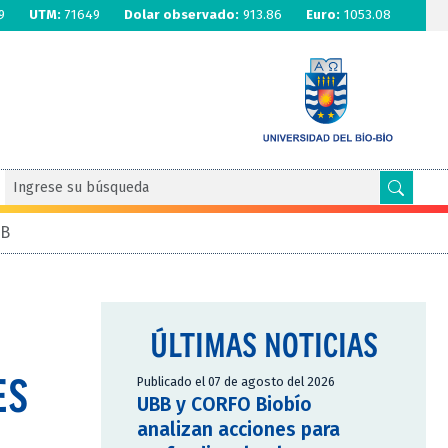
9
UTM:
71649
Dolar observado:
913.86
Euro:
1053.08
BB
ÚLTIMAS NOTICIAS
ES
Publicado el 07 de agosto del 2026
UBB y CORFO Biobío
analizan acciones para