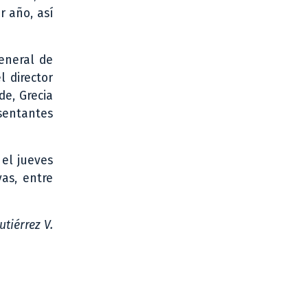
r año, así
general de
l director
de, Grecia
esentantes
 el jueves
vas, entre
utiérrez V.