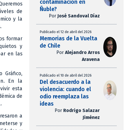
contaminación en
 Queremos
Ñuble?
iveles de
Por
José Sandoval Díaz
émico y la
.
Publicado el 12 de abril del 2026
Memorias de la Vuelta
os formar
de Chile
quietos y
Por
Alejandro Arros
par en las
Aravena
 Gráfico,
Publicado el 10 de abril del 2026
án. En la
Del desacuerdo a la
vivir esta
violencia: cuando el
odio reemplaza las
adémica de
ideas
.
Por
Rodrigo Salazar
gresaron a
Jiménez
ometerse y