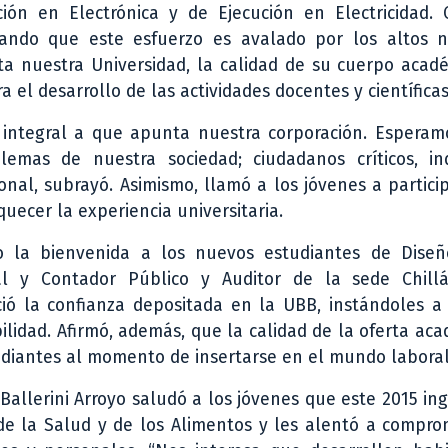
ción en Electrónica y de Ejecución en Electricidad.
gando que este esfuerzo es avalado por los altos n
nta nuestra Universidad, la calidad de su cuerpo acad
el desarrollo de las actividades docentes y científicas
 integral a que apunta nuestra corporación. Esperam
emas de nuestra sociedad; ciudadanos críticos, in
onal, subrayó. Asimismo, llamó a los jóvenes a partici
quecer la experiencia universitaria.
o la bienvenida a los nuevos estudiantes de Diseño
cial y Contador Público y Auditor de la sede Chill
ció la confianza depositada en la UBB, instándoles a 
lidad. Afirmó, además, que la calidad de la oferta ac
udiantes al momento de insertarse en el mundo laboral
Ballerini Arroyo saludó a los jóvenes que este 2015 in
 de la Salud y de los Alimentos y les alentó a compr