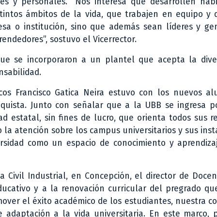
es y personales. “Nos interesa que desarrollen habi
tintos ámbitos de la vida, que trabajen en equipo y 
a o institución, sino que además sean líderes y ge
rendedores”, sostuvo el Vicerrector.
que se incorporaron a un plantel que acepta la dive
nsabilidad.
icos Francisco Gatica Neira estuvo con los nuevos a
nquista. Junto con señalar que a la UBB se ingresa p
d estatal, sin fines de lucro, que orienta todos sus r
la atención sobre los campus universitarios y sus inst
versidad como un espacio de conocimiento y aprendiza
 Civil Industrial, en Concepción, el director de Docen
ucativo y a la renovación curricular del pregrado qu
mover el éxito académico de los estudiantes, nuestra c
adaptación a la vida universitaria. En este marco, p