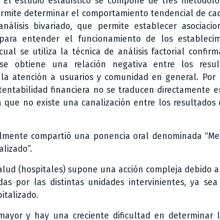
. El estudio estadístico se compone de tres metodolo
 permite determinar el comportamiento tendencial de c
nálisis bivariado, que permite establecer asociacio
 para entender el funcionamiento de los establecim
ual se utiliza la técnica de análisis factorial confirm
 se obtiene una relación negativa entre los resu
e la atención a usuarios y comunidad en general. Por
tentabilidad financiera no se traducen directamente 
ya que no existe una canalización entre los resultado
ualmente compartió una ponencia oral denominada “Me
lizado”.
salud (hospitales) supone una acción compleja debido 
das por las distintas unidades intervinientes, ya sea
italizado.
mayor y hay una creciente dificultad en determinar l