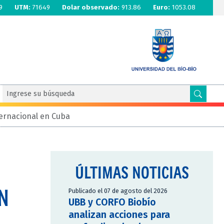
9
UTM:
71649
Dolar observado:
913.86
Euro:
1053.08
ternacional en Cuba
ÚLTIMAS NOTICIAS
N
Publicado el 07 de agosto del 2026
UBB y CORFO Biobío
analizan acciones para