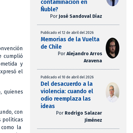
contaminación en
Ñuble?
Por
José Sandoval Díaz
Publicado el 12 de abril del 2026
Memorias de la Vuelta
de Chile
onvención
Por
Alejandro Arros
e cumplió
Aravena
ometida y
expresó el
Publicado el 10 de abril del 2026
Del desacuerdo a la
violencia: cuando el
, quienes
odio reemplaza las
ideas
mundo, con
Por
Rodrigo Salazar
 políticas
Jiménez
í como la