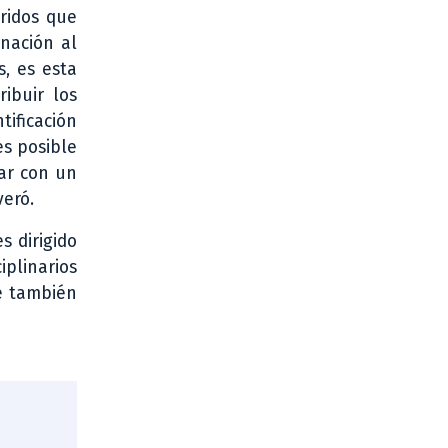
rridos que
gnación al
, es esta
ibuir los
tificación
es posible
tar con un
veró.
s dirigido
plinarios
ue también