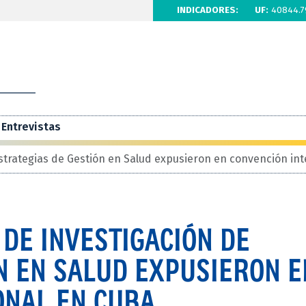
INDICADORES:
UF:
40844.7
Entrevistas
strategias de Gestión en Salud expusieron en convención in
DE INVESTIGACIÓN DE
N EN SALUD EXPUSIERON E
ONAL EN CUBA