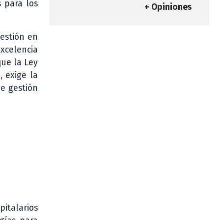
 para los
+ Opiniones
Gestión en
excelencia
que la Ley
, exige la
de gestión
pitalarios