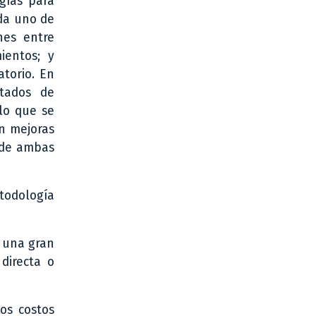
gías para
ada uno de
nes entre
ientos; y
atorio. En
ltados de
 lo que se
en mejoras
s de ambas
todología
a una gran
 directa o
os costos