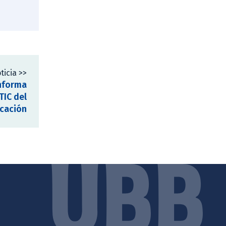
ticia >>
nforma
TIC del
ucación