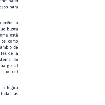
enominado
ceso para
uación la
 que busca
tema está
ios, como
cambio de
tes de la
istema de
bargo, al
en todo el
la lógica
 todas las