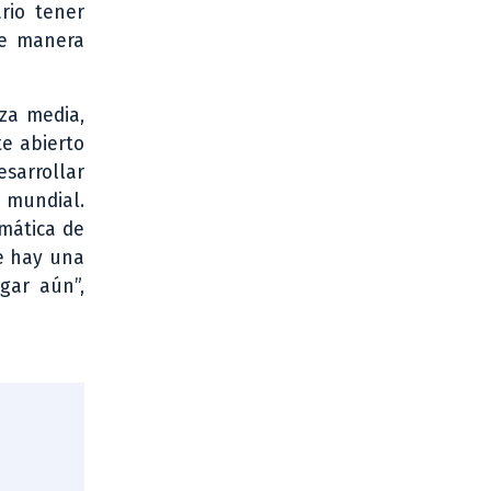
rio tener
de manera
za media,
e abierto
esarrollar
 mundial.
mática de
ue hay una
gar aún”,