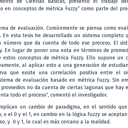
mento de Ciencias Básicas, presentó el trabajo d
do en conceptos de métrica Fuzzy” como parte del pro
stema de evaluación. Comúnmente se piensa como eval
za. En esta tesis he desarrollado un sistema completo
un número que da cuenta de todo ese proceso. El sis
y. En lugar de poner una nota en términos de promed
e estos conceptos de métrica Fuzzy. Ello supone un 
amente, al aplicar esto a una generación de estudian
rva que existe una correlación positiva entre el s
stema de evaluación basado en métrica Fuzzy. Sin em
n promedios no da cuenta de ciertas lagunas que hay 
nta todo el proceso”, comentó el investigador.
implican un cambio de paradigma, en el sentido que 
, o el 0 y el 1, en cambio en la lógica Fuzzy se aceptan
so, y 0 y 1, lo cual es más cercano a la realidad.