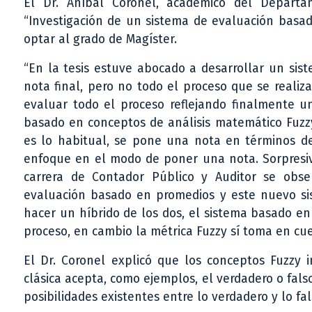
El Dr. Aníbal Coronel, académico del Departa
“Investigación de un sistema de evaluación basa
optar al grado de Magíster.
“En la tesis estuve abocado a desarrollar un si
nota final, pero no todo el proceso que se reali
evaluar todo el proceso reflejando finalmente 
basado en conceptos de análisis matemático Fuzz
es lo habitual, se pone una nota en términos d
enfoque en el modo de poner una nota. Sorpresiv
carrera de Contador Público y Auditor se obse
evaluación basado en promedios y este nuevo si
hacer un híbrido de los dos, el sistema basado e
proceso, en cambio la métrica Fuzzy sí toma en cue
El Dr. Coronel explicó que los conceptos Fuzzy 
clásica acepta, como ejemplos, el verdadero o falso
posibilidades existentes entre lo verdadero y lo fal