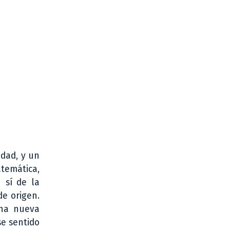
idad, y un
temática,
 sí de la
de origen.
una nueva
se sentido