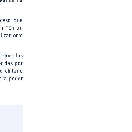
órganos ha
oceso que
ón. “En un
izar otro
efine las
ecidas por
o chileno
para poder