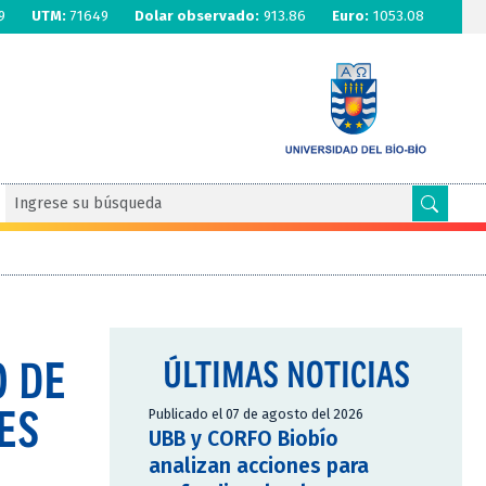
9
UTM:
71649
Dolar observado:
913.86
Euro:
1053.08
O DE
ÚLTIMAS NOTICIAS
ES
Publicado el 07 de agosto del 2026
UBB y CORFO Biobío
analizan acciones para