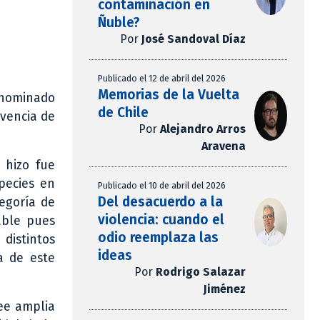
contaminación en
Ñuble?
Por
José Sandoval Díaz
Publicado el 12 de abril del 2026
Memorias de la Vuelta
denominado
de Chile
ivencia de
Por
Alejandro Arros
Aravena
 hizo fue
pecies en
Publicado el 10 de abril del 2026
Del desacuerdo a la
egoría de
violencia: cuando el
able pues
odio reemplaza las
distintos
ideas
a de este
Por
Rodrigo Salazar
Jiménez
see amplia