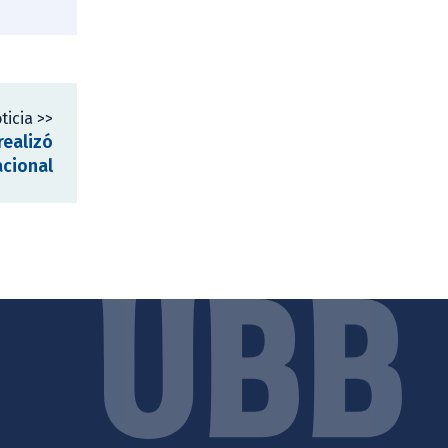
ticia >>
realizó
acional