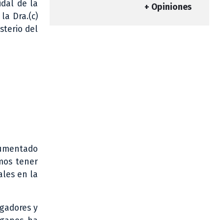
idal de la
+ Opiniones
la Dra.(c)
sterio del
aumentado
emos tener
ales en la
igadores y