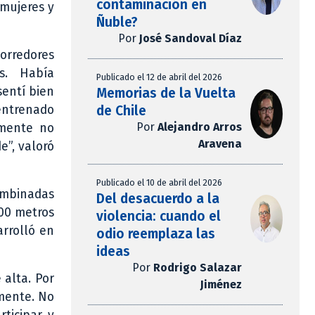
contaminación en
 mujeres y
Ñuble?
Por
José Sandoval Díaz
corredores
s. Había
Publicado el 12 de abril del 2026
sentí bien
Memorias de la Vuelta
de Chile
entrenado
Por
Alejandro Arros
lmente no
Aravena
e”, valoró
Publicado el 10 de abril del 2026
Combinadas
Del desacuerdo a la
000 metros
violencia: cuando el
arrolló en
odio reemplaza las
ideas
Por
Rodrigo Salazar
 alta. Por
Jiménez
lmente. No