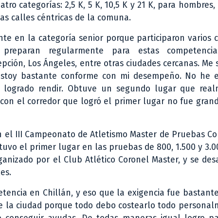
tro categorías: 2,5 K, 5 K, 10,5 K y 21 K, para hombres,
 las calles céntricas de la comuna.
nte en la categoría senior porque participaron varios 
e preparan regularmente para estas competencia
epción, Los Ángeles, entre otras ciudades cercanas. Me 
estoy bastante conforme con mi desempeño. No he 
 logrado rendir. Obtuve un segundo lugar que rea
 con el corredor que logró el primer lugar no fue grand
en el III Campeonato de Atletismo Master de Pruebas 
tuvo el primer lugar en las pruebas de 800, 1.500 y 3.
anizado por el Club Atlético Coronel Master, y se des
es.
encia en Chillán, y eso que la exigencia fue bastante
de la ciudad porque todo debo costearlo todo persona