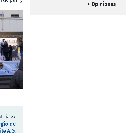
ticipar y
+ Opiniones
ticia >>
egio de
le A.G.