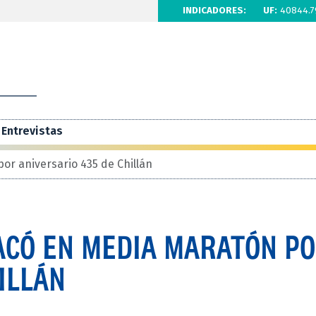
INDICADORES:
UF:
40844.7
Entrevistas
or aniversario 435 de Chillán
ACÓ EN MEDIA MARATÓN P
ILLÁN