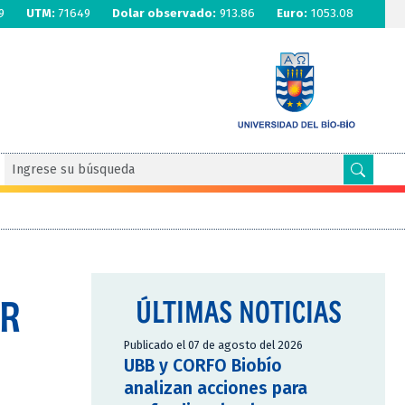
9
UTM:
71649
Dolar observado:
913.86
Euro:
1053.08
OR
ÚLTIMAS NOTICIAS
Publicado el 07 de agosto del 2026
UBB y CORFO Biobío
analizan acciones para