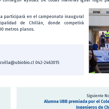
 conseguir ayudas. De todas maneras igual logro par
oza participará en el campeonato inaugural
ipalidad de Chillán, donde competirá
00 metros planos.
. cvilla@ubiobio.cl 042-2463015
Siguiente No
Alumna UBB premiada por el Col
Ingenieros de Chi