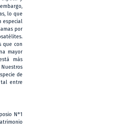
n embargo,
as, lo que
n especial
llamas por
satélites.
s que con
una mayor
 está más
 Nuestros
especie de
tal entre
mposio N°1
atrimonio