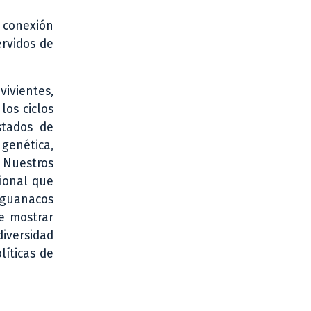
 conexión
érvidos de
vivientes,
los ciclos
stados de
genética,
 Nuestros
cional que
 guanacos
e mostrar
iversidad
líticas de