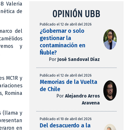
B Valeria
OPINIÓN UBB
enética de
Publicado el 12 de abril del 2026
¿Gobernar o solo
marco del
gestionar la
amélidos
contaminación en
tremos y
Ñuble?
.
Por
José Sandoval Díaz
Publicado el 12 de abril del 2026
nes MC1R y
Memorias de la Vuelta
ariaciones
de Chile
as, Romina
Por
Alejandro Arros
Aravena
s (llama y
Publicado el 10 de abril del 2026
presentan
Del desacuerdo a la
neraron en