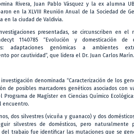
Romina Rivera, Juan Pablo Vásquez y la ex alumna UB
iparon en la XLVIII Reunión Anual de la Sociedad de G
da en la ciudad de Valdivia.
nvestigaciones presentadas, se circunscriben en el 
ndecyt 1140785 “Evolución y domesticación de c
nos: adaptaciones genómicas a ambientes ex
to por cautividad”, que lidera el Dr. Juan Carlos Marín
a investigación denominada “Caracterización de los ge
ión de posibles marcadores genéticos asociados con v
del Programa de Magíster en Ciencias Químico Ecológic
l encuentro.
os, dos silvestres (vicuña y guanaco) y dos doméstico
guir silvestres de domésticos, pero naturalmente 
o del trabajo fue identificar las mutaciones que se ge