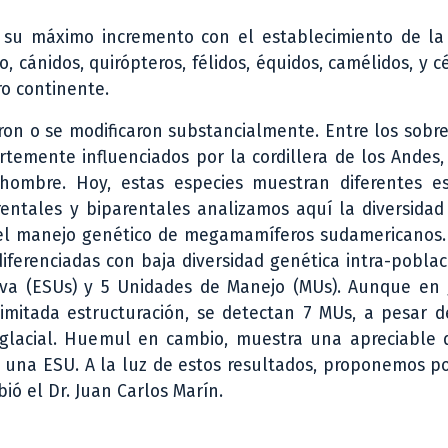
 su máximo incremento con el establecimiento de la
 cánidos, quirópteros, félidos, équidos, camélidos, y c
o continente.
on o se modificaron substancialmente. Entre los sobre
emente influenciados por la cordillera de los Andes, 
l hombre. Hoy, estas especies muestran diferentes e
ntales y biparentales analizamos aquí la diversidad 
n el manejo genético de megamamíferos sudamericanos.
ferenciadas con baja diversidad genética intra-pobla
utiva (ESUs) y 5 Unidades de Manejo (MUs). Aunque en
imitada estructuración, se detectan 7 MUs, a pesar d
tglacial. Huemul en cambio, muestra una apreciable d
 una ESU. A la luz de estos resultados, proponemos po
bió el Dr. Juan Carlos Marín.