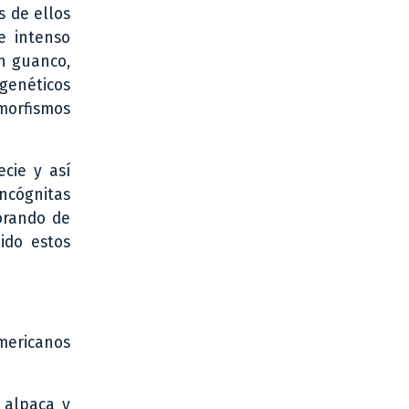
s de ellos
e intenso
un guanco,
 genéticos
morfismos
cie y así
incógnitas
jorando de
ido estos
mericanos
 alpaca y