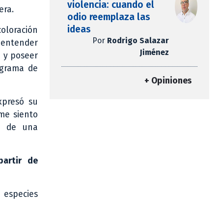
violencia: cuando el
era.
odio reemplaza las
ideas
oloración
Por
Rodrigo Salazar
a entender
Jiménez
n y poseer
ograma de
+ Opiniones
xpresó su
me siento
zo de una
partir de
e especies