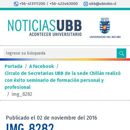
+56-413111200 / +56-422463000
ubb@ubiobio.cl
Portada
/
A Facebook
/
Círculo de Secretarias UBB de la sede Chillán realizó
con éxito seminario de formación personal y
profesional
/
img_8282
Publicado el 02 de noviembre del 2016
IMG_8282