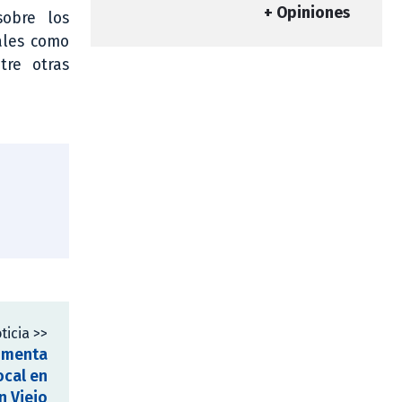
+ Opiniones
obre los
tales como
tre otras
ticia >>
fomenta
ocal en
án Viejo