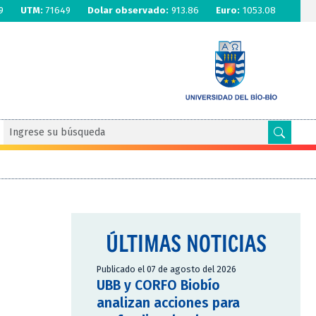
9
UTM:
71649
Dolar observado:
913.86
Euro:
1053.08
ÚLTIMAS NOTICIAS
Publicado el 07 de agosto del 2026
UBB y CORFO Biobío
analizan acciones para