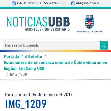
+56-413111200 / +56-422463000
ubb@ubiobio.cl
Portada
/
A Boletín
/
Estudiantes de enseñanza media de Ñuble vibraron en
English Fall Camp UBB
/
IMG_1209
Publicado el 04 de mayo del 2017
IMG_1209