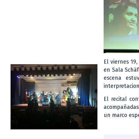
El viernes 19
en Sala Schäf
escena estu
interpretacion
El recital co
acompañadas d
un marco espe