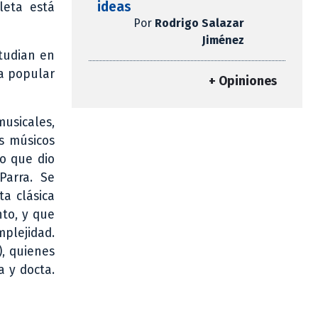
ideas
leta está
Por
Rodrigo Salazar
Jiménez
studian en
ra popular
+ Opiniones
musicales,
es músicos
io que dio
Parra. Se
ta clásica
nto, y que
plejidad.
), quienes
a y docta.