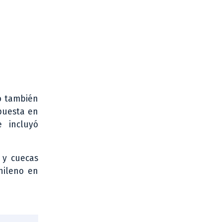
tó también
 puesta en
 incluyó
 y cuecas
hileno en