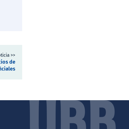
ticia >>
cios de
iciales