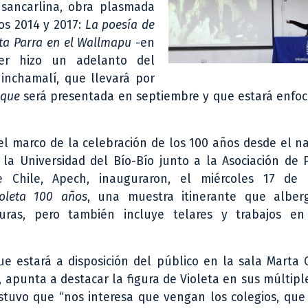
 sancarlina, obra plasmada
os 2014 y 2017:
La poesía de
eta Parra en el Wallmapu
-en
ker hizo un adelanto del
uinchamalí, que llevará por
 que
será presentada en septiembre y que estará enfoc
el marco de la celebración de los 100 años desde el na
, la Universidad del Bío-Bío junto a la Asociación de 
e Chile, Apech, inauguraron, el miércoles 17 de
ioleta 100 años
, una muestra itinerante que albe
uras, pero también incluye telares y trabajos en 
e estará a disposición del público en la sala Marta 
, apunta a destacar la figura de Violeta en sus múltipl
sostuvo que “nos interesa que vengan los colegios, que