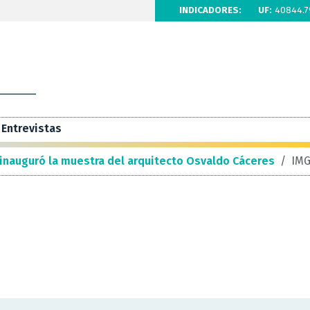
INDICADORES:
UF:
40844.7
Entrevistas
inauguró la muestra del arquitecto Osvaldo Cáceres
/
IM