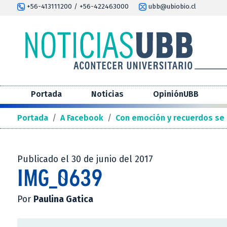
+56-413111200 / +56-422463000
ubb@ubiobio.cl
Portada
Noticias
OpiniónUBB
Portada
/
A Facebook
/
Con emoción y recuerdos se 
Publicado el 30 de junio del 2017
IMG_0639
Por
Paulina Gatica