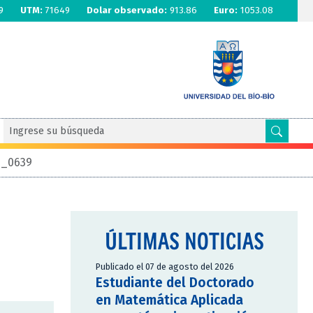
9
UTM:
71649
Dolar observado:
913.86
Euro:
1053.08
G_0639
ÚLTIMAS NOTICIAS
Publicado el 07 de agosto del 2026
Estudiante del Doctorado
en Matemática Aplicada