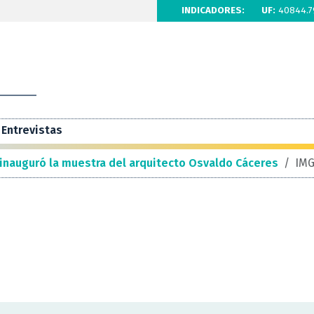
INDICADORES:
UF:
40844.7
Entrevistas
inauguró la muestra del arquitecto Osvaldo Cáceres
/
IM