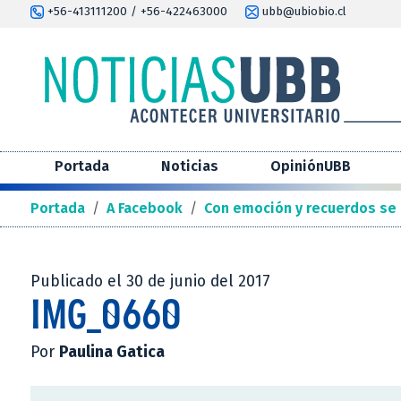
+56-413111200 / +56-422463000
ubb@ubiobio.cl
Portada
Noticias
OpiniónUBB
Portada
/
A Facebook
/
Con emoción y recuerdos se 
Publicado el 30 de junio del 2017
IMG_0660
Por
Paulina Gatica