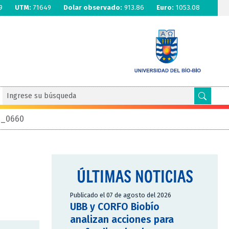
9
UTM:
71649
Dolar observado:
913.86
Euro:
1053.08
G_0660
ÚLTIMAS NOTICIAS
Publicado el 07 de agosto del 2026
UBB y CORFO Biobío
analizan acciones para