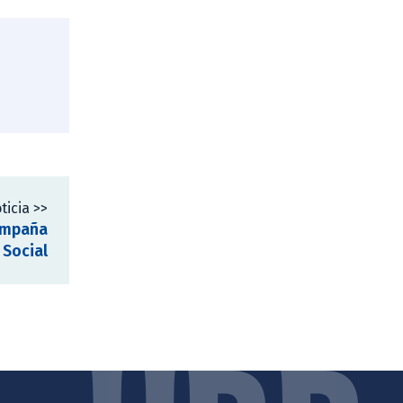
ticia >>
campaña
 Social