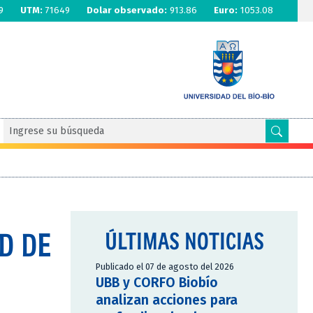
9
UTM:
71649
Dolar observado:
913.86
Euro:
1053.08
D DE
ÚLTIMAS NOTICIAS
Publicado el 07 de agosto del 2026
UBB y CORFO Biobío
analizan acciones para