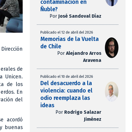
contaminación en
Ñuble?
Por
José Sandoval Díaz
Publicado el 12 de abril del 2026
Memorias de la Vuelta
de Chile
 Dirección
Por
Alejandro Arros
Aravena
nerales de
a Unicen.
Publicado el 10 de abril del 2026
Del desacuerdo a la
ta de los
violencia: cuando el
uerdos. En
odio reemplaza las
vación del
ideas
Por
Rodrigo Salazar
Jiménez
se acordó
n y buenas