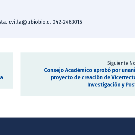
ista. cvilla@ubiobio.cl 042-2463015
Siguiente No
s
Consejo Académico aprobó por unan
ía
proyecto de creación de Vicerrect
Investigación y Po