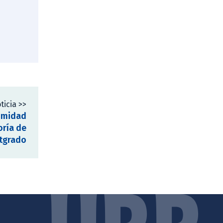
ticia >>
imidad
oría de
stgrado