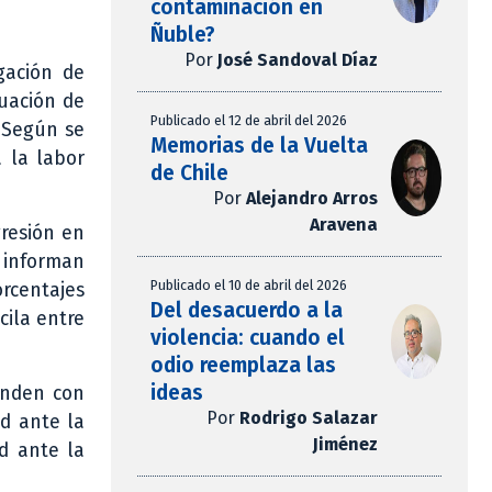
contaminación en
Ñuble?
Por
José Sandoval Díaz
gación de
luación de
Publicado el 12 de abril del 2026
. Según se
Memorias de la Vuelta
 la labor
de Chile
Por
Alejandro Arros
Aravena
resión en
e informan
Publicado el 10 de abril del 2026
orcentajes
Del desacuerdo a la
cila entre
violencia: cuando el
odio reemplaza las
ideas
onden con
Por
Rodrigo Salazar
d ante la
Jiménez
d ante la