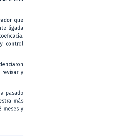
grador que
nte ligada
oeficacia.
y control
idenciaron
 revisar y
 ha pasado
estra más
12 meses y