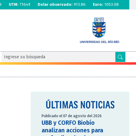
9
UTM:
71649
Dolar observado:
913.86
Euro:
1053.08
ÚLTIMAS NOTICIAS
Publicado el 07 de agosto del 2026
UBB y CORFO Biobío
analizan acciones para