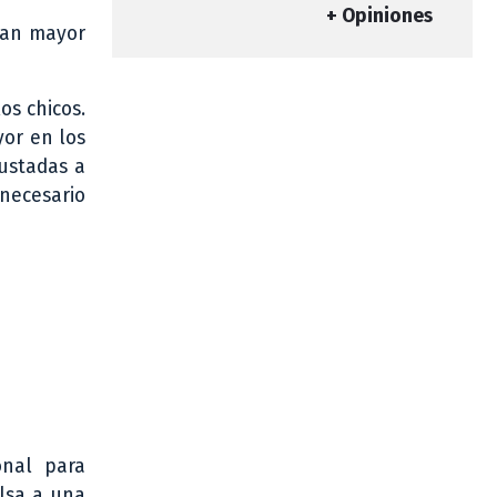
+ Opiniones
eran mayor
os chicos.
yor en los
ustadas a
 necesario
onal para
lsa a una