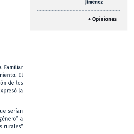
Jiménez
+ Opiniones
a Familiar
miento. El
ión de los
expresó la
que serían
género” a
s rurales”