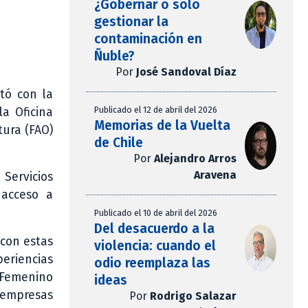
¿Gobernar o solo
gestionar la
contaminación en
Ñuble?
Por
José Sandoval Díaz
ntó con la
Publicado el 12 de abril del 2026
la Oficina
Memorias de la Vuelta
tura (FAO)
de Chile
Por
Alejandro Arros
Aravena
 Servicios
 acceso a
Publicado el 10 de abril del 2026
Del desacuerdo a la
 con estas
violencia: cuando el
periencias
odio reemplaza las
 Femenino
ideas
oempresas
Por
Rodrigo Salazar