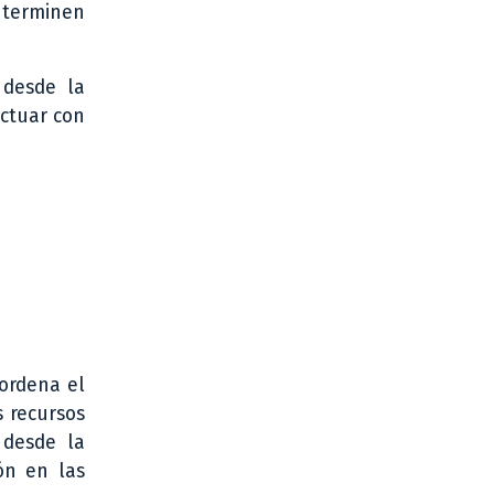
s terminen
 desde la
actuar con
 ordena el
s recursos
 desde la
ón en las