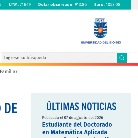
9
UTM:
71649
Dolar observado:
913.86
Euro:
1053.08
Familiar
 DE
ÚLTIMAS NOTICIAS
Publicado el 07 de agosto del 2026
Estudiante del Doctorado
en Matemática Aplicada