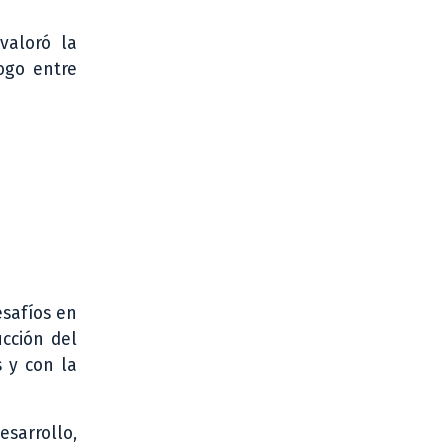
valoró la
ogo entre
esafíos en
cción del
s y con la
esarrollo,