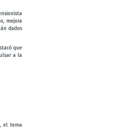
ensionista
to, mejora
tán dados
estacó que
ulsar a la
o, el tema