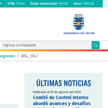
9
UTM:
71649
Dolar observado:
911.58
Euro:
1053.36
regiones
/
IMG_3047
ÚLTIMAS NOTICIAS
Publicado el 05 de agosto del 2026
Comité de Control Interno
abordó avances y desafíos