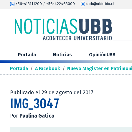
+56-413111200 / +56-422463000
ubb@ubiobio.cl
Portada
Noticias
OpiniónUBB
Portada
/
A Facebook
/
Nuevo Magíster en Patrimoni
Publicado el 29 de agosto del 2017
IMG_3047
Por
Paulina Gatica