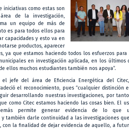
e iniciativas como estas son
rea de la investigación,
orma un equipo de más de
nto es para todos ellos para
ar capacidades y esto va en
notarse productos, aparecer
os, ya que estamos haciendo todos los esfuerzos para
unicipales en investigación aplicada, en los últimos 
o de ellos muchos estudiantes también nos apoya”.
el jefe del área de Eficiencia Energética del Citec
radeció el reconocimiento, pues “cualquier distinción e
guir desarrollando nuestras investigaciones, por tant
ue como Citec estamos haciendo las cosas bien. El us
demás permite generar evidencia de lo que 
 y también darle continuidad a las investigaciones qu
 con la finalidad de dejar evidencia de aquello, a futu