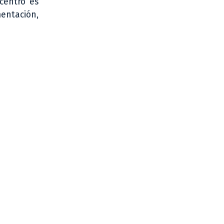
centro es
entación,