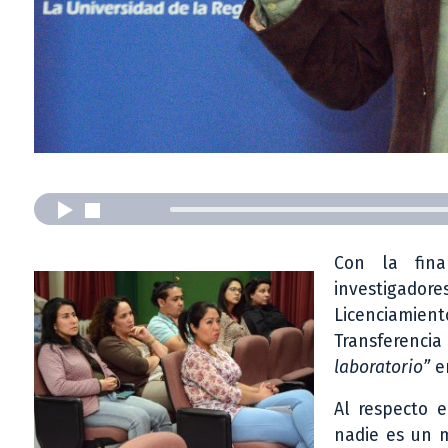
Con la fina
investigadore
Licenciamie
Transferenci
laboratorio”
e
Al respecto e
nadie es un m