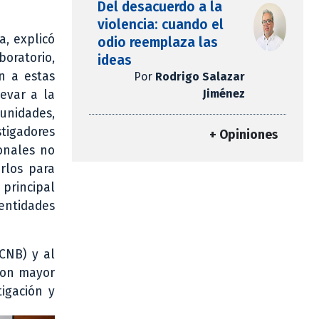
Del desacuerdo a la
violencia: cuando el
a, explicó
odio reemplaza las
oratorio,
ideas
n a estas
Por
Rodrigo Salazar
Jiménez
levar a la
 unidades,
tigadores
+ Opiniones
onales no
rlos para
principal
 entidades
CNB) y al
con mayor
tigación y