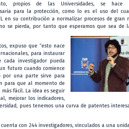
nto, propios de las Universidades, se hace n
esaria para la protección, como lo es el uso del cu
L en su contribución a normalizar procesos de gran r
no se pierda, por tanto que esperamos que sea de la
tos, expuso que “esto nace
rnacionales, para instaurar
e cada investigador pueda
 un futuro cuando comience
o por una parte sirve para
én para que al momento de
más fácil. La idea es seguir
l, mejorar los indicadores,
versidad, pues tenemos una curva de patentes interes
d cuenta con 244 investigadores, vinculados a una unid