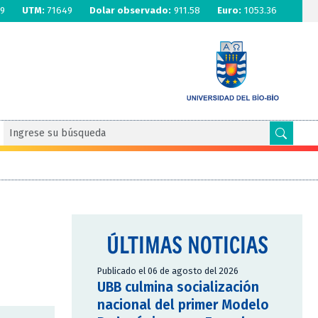
9
UTM:
71649
Dolar observado:
911.58
Euro:
1053.36
ÚLTIMAS NOTICIAS
Publicado el 06 de agosto del 2026
UBB culmina socialización
nacional del primer Modelo