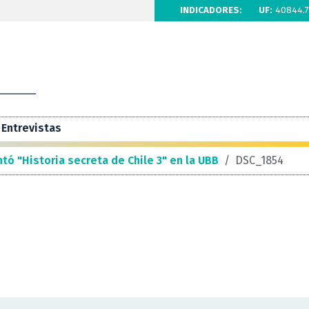
INDICADORES:
UF:
40844.7
Entrevistas
ntó "Historia secreta de Chile 3" en la UBB
/
DSC_1854