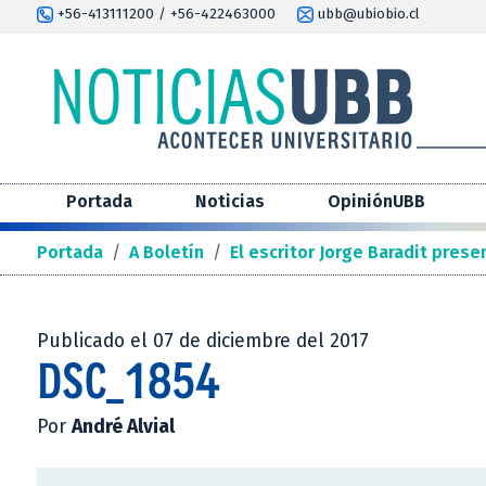
+56-413111200 / +56-422463000
ubb@ubiobio.cl
Portada
Noticias
OpiniónUBB
Portada
/
A Boletín
/
El escritor Jorge Baradit prese
Publicado el 07 de diciembre del 2017
DSC_1854
Por
André Alvial