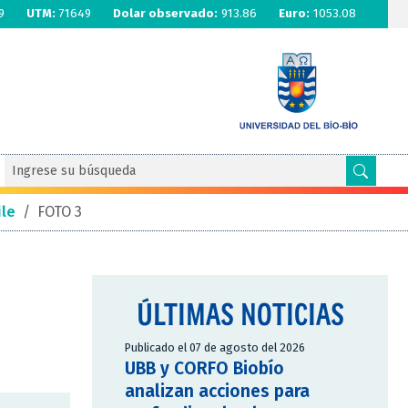
9
UTM:
71649
Dolar observado:
913.86
Euro:
1053.08
ile
/
FOTO 3
ÚLTIMAS NOTICIAS
Publicado el 07 de agosto del 2026
UBB y CORFO Biobío
analizan acciones para