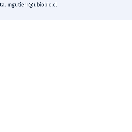
sta. mgutierr@ubiobio.cl