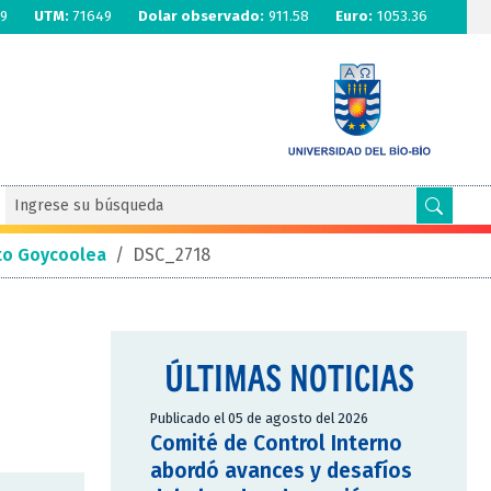
9
UTM:
71649
Dolar observado:
911.58
Euro:
1053.36
to Goycoolea
/
DSC_2718
ÚLTIMAS NOTICIAS
Publicado el 05 de agosto del 2026
Comité de Control Interno
abordó avances y desafíos