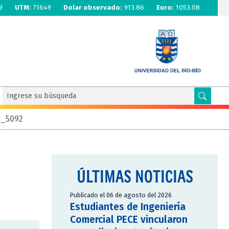
9
UTM:
71649
Dolar observado:
913.86
Euro:
1053.08
_5092
ÚLTIMAS NOTICIAS
Publicado el 06 de agosto del 2026
Estudiantes de Ingeniería
Comercial PECE vincularon