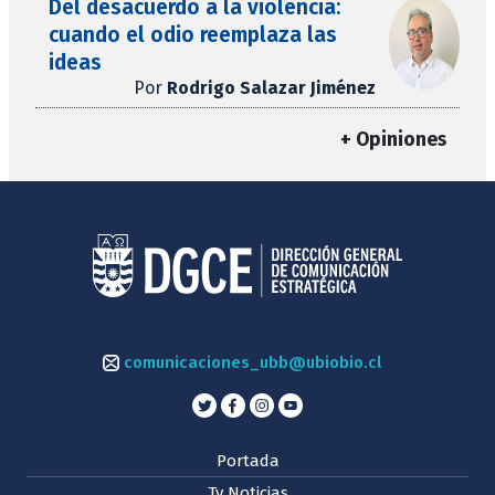
Del desacuerdo a la violencia:
cuando el odio reemplaza las
ideas
Por
Rodrigo Salazar Jiménez
+ Opiniones
comunicaciones_ubb@ubiobio.cl
Portada
Tv Noticias