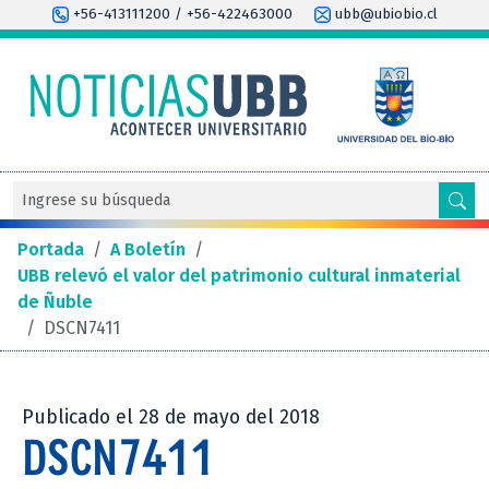
+56-413111200 / +56-422463000
ubb@ubiobio.cl
Portada
/
A Boletín
/
UBB relevó el valor del patrimonio cultural inmaterial
de Ñuble
/
DSCN7411
Publicado el 28 de mayo del 2018
DSCN7411