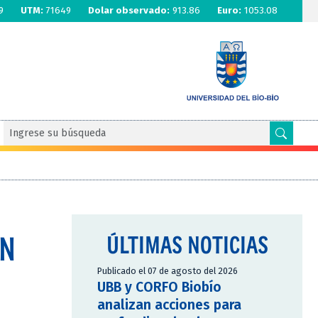
9
UTM:
71649
Dolar observado:
913.86
Euro:
1053.08
ON
ÚLTIMAS NOTICIAS
Publicado el 07 de agosto del 2026
UBB y CORFO Biobío
analizan acciones para