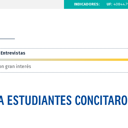
INDICADORES:
UF:
40844.7
Entrevistas
on gran interés
A ESTUDIANTES CONCITAR