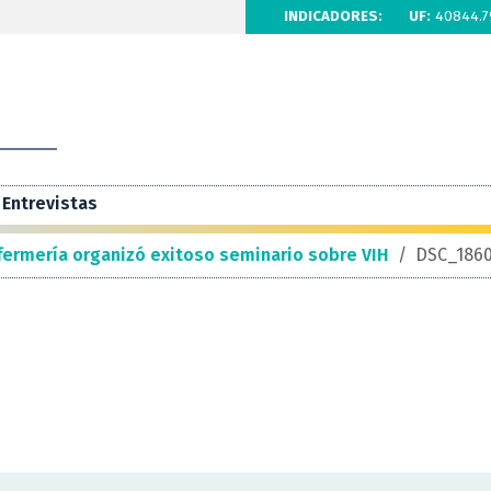
INDICADORES:
UF:
40844.7
Entrevistas
fermería organizó exitoso seminario sobre VIH
/
DSC_186