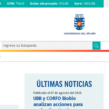
9
UTM:
71649
Dolar observado:
913.86
Euro:
1053.08
0
ÚLTIMAS NOTICIAS
Publicado el 07 de agosto del 2026
UBB y CORFO Biobío
analizan acciones para