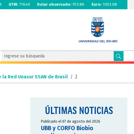
9
UTM:
71649
Dolar observado:
913.86
Euro:
1053.08
 la Red Unasur SSAN de Brasil
/
2
ÚLTIMAS NOTICIAS
Publicado el 07 de agosto del 2026
UBB y CORFO Biobío