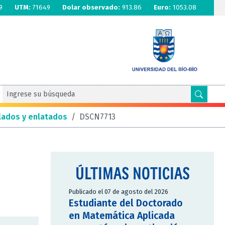
9
UTM:
71649
Dolar observado:
913.86
Euro:
1053.08
lados y enlatados
/
DSCN7713
ÚLTIMAS NOTICIAS
Publicado el 07 de agosto del 2026
Estudiante del Doctorado
en Matemática Aplicada