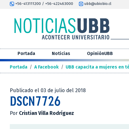
+56-413111200 / +56-422463000
ubb@ubiobio.cl
Portada
Noticias
OpiniónUBB
Portada
/
A Facebook
/
UBB capacita a mujeres en t
Publicado el 03 de julio del 2018
DSCN7726
Por
Cristian Villa Rodríguez