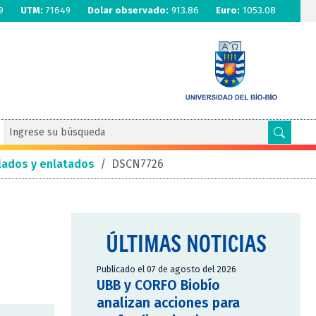
9
UTM:
71649
Dolar observado:
913.86
Euro:
1053.08
lados y enlatados
/
DSCN7726
ÚLTIMAS NOTICIAS
Publicado el 07 de agosto del 2026
UBB y CORFO Biobío
analizan acciones para