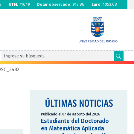
9
UTM:
71649
Dolar observado:
913.86
Euro:
1053.08
DSC_3482
ÚLTIMAS NOTICIAS
Publicado el 07 de agosto del 2026
Estudiante del Doctorado
en Matemática Aplicada