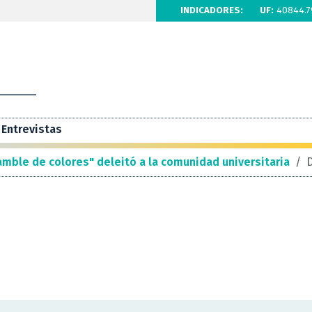
INDICADORES:
UF:
40844.7
Entrevistas
amble de colores" deleitó a la comunidad universitaria
/