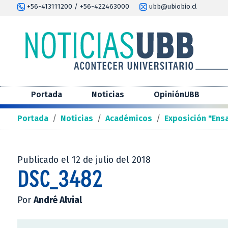
+56-413111200 / +56-422463000
ubb@ubiobio.cl
Portada
Noticias
OpiniónUBB
Portada
/
Noticias
/
Académicos
/
Exposición "Ens
Publicado el 12 de julio del 2018
DSC_3482
Por
André Alvial