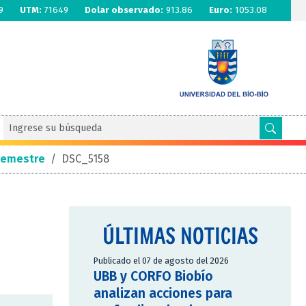
9
UTM:
71649
Dolar observado:
913.86
Euro:
1053.08
 semestre
/
DSC_5158
ÚLTIMAS NOTICIAS
Publicado el 07 de agosto del 2026
UBB y CORFO Biobío
analizan acciones para