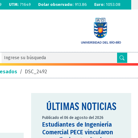
9
UTM:
71649
Dolar observado:
913.86
Euro:
1053.08
resados
/
DSC_2492
ÚLTIMAS NOTICIAS
Publicado el 06 de agosto del 2026
Estudiantes de Ingeniería
Comercial PECE vincularon