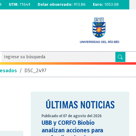
9
UTM:
71649
Dolar observado:
913.86
Euro:
1053.08
resados
/
DSC_2497
ÚLTIMAS NOTICIAS
Publicado el 07 de agosto del 2026
UBB y CORFO Biobío
analizan acciones para