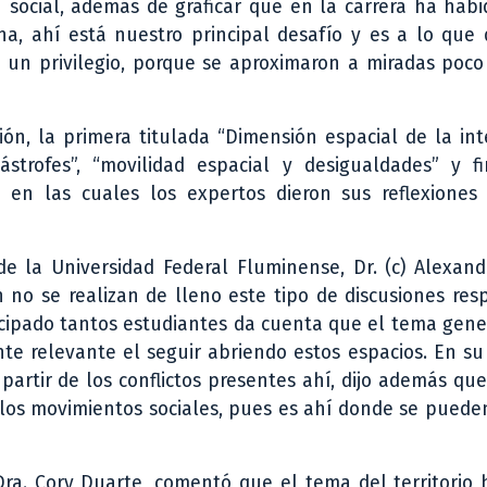
ón social, además de graficar que en la carrera ha hab
ina, ahí está nuestro principal desafío y es a lo qu
e un privilegio, porque se aproximaron a miradas poc
ión, la primera titulada “Dimensión espacial de la in
tástrofes”, “movilidad espacial y desigualdades” y f
l”, en las cuales los expertos dieron sus reflexione
 de la Universidad Federal Fluminense, Dr. (c) Alexan
 no se realizan de lleno este tipo de discusiones res
ticipado tantos estudiantes da cuenta que el tema gene
nte relevante el seguir abriendo estos espacios. En su
a partir de los conflictos presentes ahí, dijo además qu
 los movimientos sociales, pues es ahí donde se pued
ra. Cory Duarte, comentó que el tema del territorio 