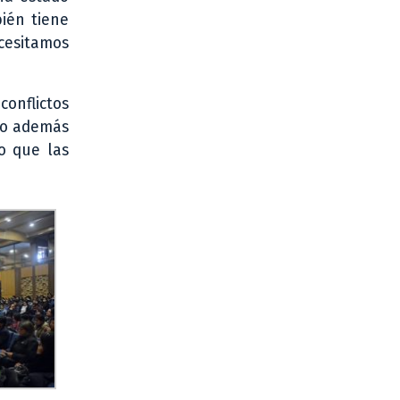
bién tiene
cesitamos
conflictos
ndo además
lo que las