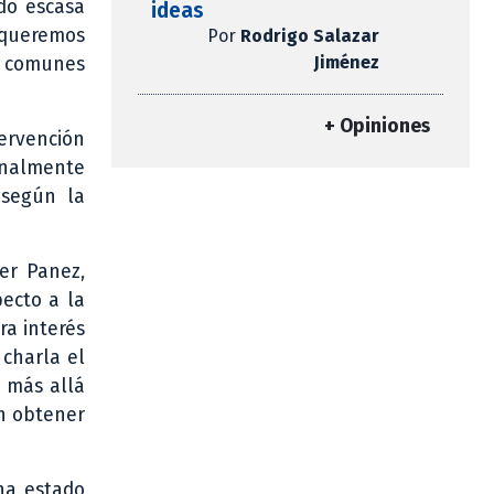
ido escasa
ideas
e queremos
Por
Rodrigo Salazar
Jiménez
o comunes
+ Opiniones
tervención
inalmente
s según la
der Panez,
pecto a la
ra interés
 charla el
e más allá
en obtener
ha estado