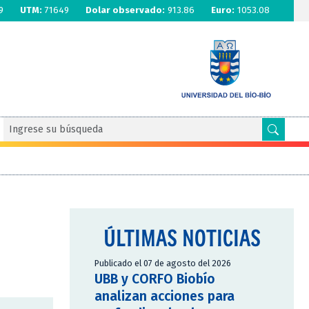
9
UTM:
71649
Dolar observado:
913.86
Euro:
1053.08
ÚLTIMAS NOTICIAS
Publicado el 07 de agosto del 2026
UBB y CORFO Biobío
analizan acciones para