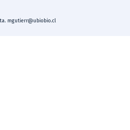
sta. mgutierr@ubiobio.cl