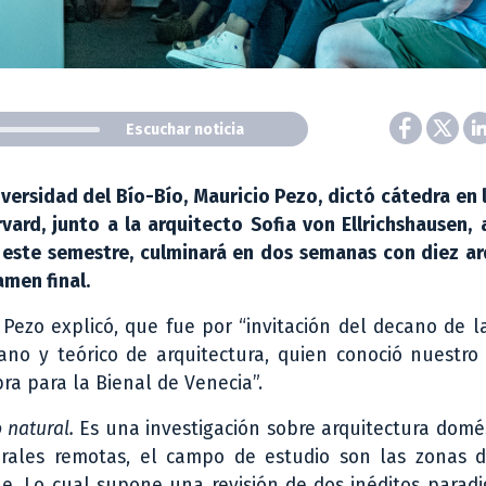
Escuchar noticia
iversidad del Bío-Bío, Mauricio Pezo, dictó cátedra en 
ard, junto a la arquitecto Sofia von Ellrichshausen,
ió este semestre, culminará en dos semanas con diez a
amen final.
o Pezo explicó, que fue por “invitación del decano de l
ano y teórico de arquitectura, quien conoció nuestro
bra para la Bienal de Venecia”.
natural.
Es una investigación sobre arquitectura domé
rales remotas, el campo de estudio son las zonas de
le. Lo cual supone una revisión de dos inéditos para