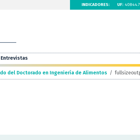
INDICADORES:
UF:
40844.7
Entrevistas
ado del Doctorado en Ingeniería de Alimentos
/
fullsizeou