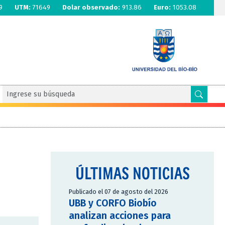
9
UTM:
71649
Dolar observado:
913.86
Euro:
1053.08
ÚLTIMAS NOTICIAS
Publicado el 07 de agosto del 2026
UBB y CORFO Biobío
analizan acciones para