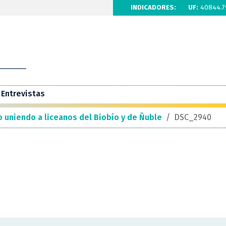
INDICADORES:
UF:
40844.7
Entrevistas
to uniendo a liceanos del Biobío y de Ñuble
/
DSC_2940