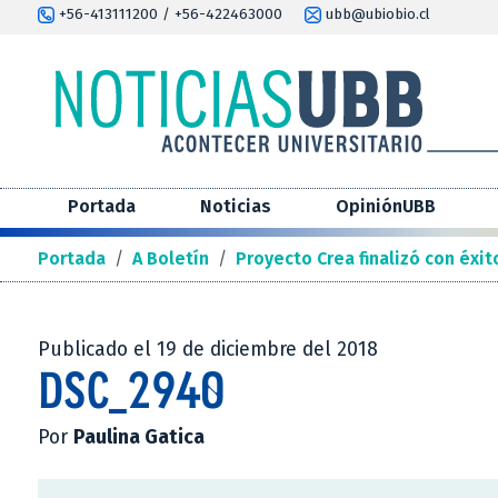
+56-413111200 / +56-422463000
ubb@ubiobio.cl
Portada
Noticias
OpiniónUBB
Portada
/
A Boletín
/
Proyecto Crea finalizó con éxi
Publicado el 19 de diciembre del 2018
DSC_2940
Por
Paulina Gatica