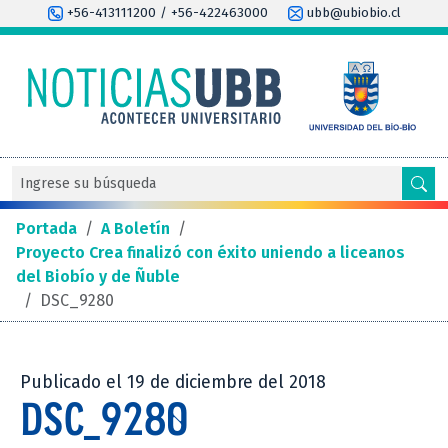
+56-413111200 / +56-422463000
ubb@ubiobio.cl
Portada
/
A Boletín
/
Proyecto Crea finalizó con éxito uniendo a liceanos
del Biobío y de Ñuble
/
DSC_9280
Publicado el 19 de diciembre del 2018
DSC_9280