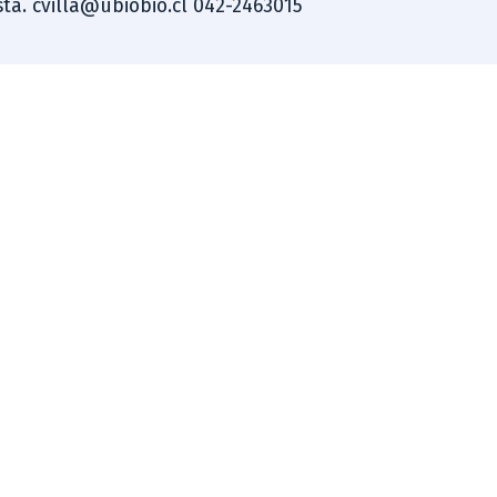
ista. cvilla@ubiobio.cl 042-2463015