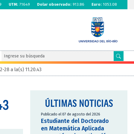
9
UTM:
71649
Dolar observado:
913.86
Euro:
1053.08
-28 a la(s) 11.20.43
43
ÚLTIMAS NOTICIAS
Publicado el 07 de agosto del 2026
Estudiante del Doctorado
en Matemática Aplicada