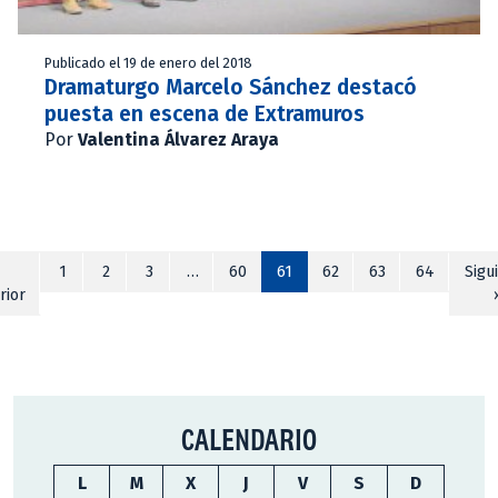
Publicado el 19 de enero del 2018
Dramaturgo Marcelo Sánchez destacó
puesta en escena de Extramuros
Por
Valentina Álvarez Araya
«
1
2
3
…
60
61
62
63
64
Sigu
rior
CALENDARIO
L
M
X
J
V
S
D